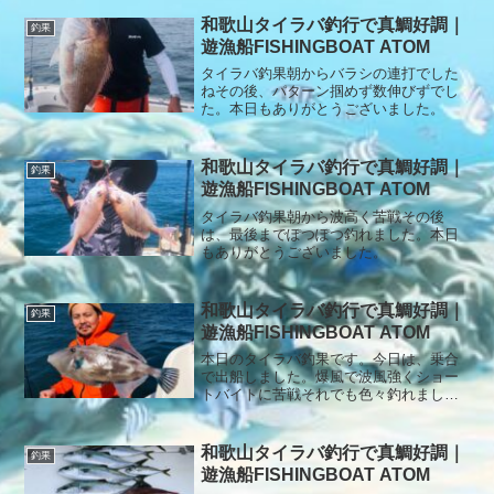
を釣っていただけました。「タイラバ初
挑戦で不安…」という方も大歓迎です。
和歌山タイラバ釣行で真鯛好調｜
釣果
しっかりサポートしますので安心してお
遊漁船FISHINGBOAT ATOM
越しください！本日もありがとうござい
ました。ご予約・お問い合わせお待ちし
タイラバ釣果朝からバラシの連打でした
ております。
ねその後、パターン掴めず数伸びずでし
た。本日もありがとうございました。
和歌山タイラバ釣行で真鯛好調｜
釣果
遊漁船FISHINGBOAT ATOM
タイラバ釣果朝から波高く苦戦その後
は、最後までぽつぽつ釣れました。本日
もありがとうございました。
和歌山タイラバ釣行で真鯛好調｜
釣果
遊漁船FISHINGBOAT ATOM
本日のタイラバ釣果です。今日は、乗合
で出船しました。爆風で波風強くショー
トバイトに苦戦それでも色々釣れました
よ本日もありがとうございました。
和歌山タイラバ釣行で真鯛好調｜
釣果
遊漁船FISHINGBOAT ATOM