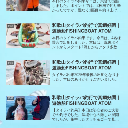
本日のタイラバ釣果今日は、乗合で出船
しました。ポイントでは、2枚潮で釣り辛
かったですが、難なく1匹目を釣り上げて
くれました。そこから7回も連続バラシで
潮も風も強くなり終了アマラバに切り替
えてポイントへポイントでは、すでにウ
和歌山タイラバ釣行で真鯛好調｜
釣果
ネリが大きくアタリも少なかったです。
遊漁船FISHINGBOAT ATOM
本日もありがとうございました。
本日のタイラバ釣果です。今日は、4名様
乗合で出船しました。本日は、風裏ポイ
ントからスタート1流しからアタリ多数あ
りましたが、サイズに恵まれずにゴール
デンタイム終了しました。その後は、我
慢の時間が長く移動を繰り返してそのま
和歌山タイラバ釣行で真鯛好調｜
釣果
ま終了となりました。リリースもありが
遊漁船FISHINGBOAT ATOM
とうございます。本日もありがとうござ
いました。
タイラバ釣果2025年最後の出船となりま
した。本日のありがとうございました。
和歌山タイラバ釣行で真鯛好調｜
釣果
遊漁船FISHINGBOAT ATOM
【タイラバ釣果】本日は初心者のご夫妻
での釣行でした。深場中心の難しい展開
でしたが、集中したタッチ＆ゴーで見事
に本命キャッチ！無事、お二人とも真鯛