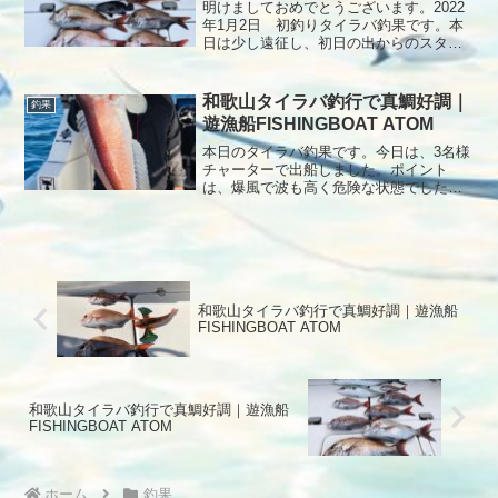
明けましておめでとうございます。2022
年1月2日 初釣りタイラバ釣果です。本
日は少し遠征し、初日の出からのスター
トポイントでは、予期せぬ波と青物の猛
攻で真鯛の姿を見る事なくゴールデンタ
イム終了😭😭😭その後、ポツポツ取れま
和歌山タイラバ釣行で真鯛好調｜
釣果
したが、数が伸びず終了となりました。
遊漁船FISHINGBOAT ATOM
本日もありがとうございました。本年も
宜しくお願いします。
本日のタイラバ釣果です。今日は、3名様
チャーターで出船しました。ポイント
は、爆風で波も高く危険な状態でしたの
で、安全なポイントを探しながらのスタ
ート結果、波も風も治らないので、安全
の為にタイラバ終了してアマダイへ変更
しました。アマダイも機嫌が悪いのか全
くアタリのないまま4時間が過ぎて終了間
際にエソの連打があったので追加でもう1
和歌山タイラバ釣行で真鯛好調｜遊漁船
流しすると見事に「幻の白甘鯛」2匹釣れ
FISHINGBOAT ATOM
ました。本日もありがとうございまし
た。
和歌山タイラバ釣行で真鯛好調｜遊漁船
FISHINGBOAT ATOM
ホーム
釣果