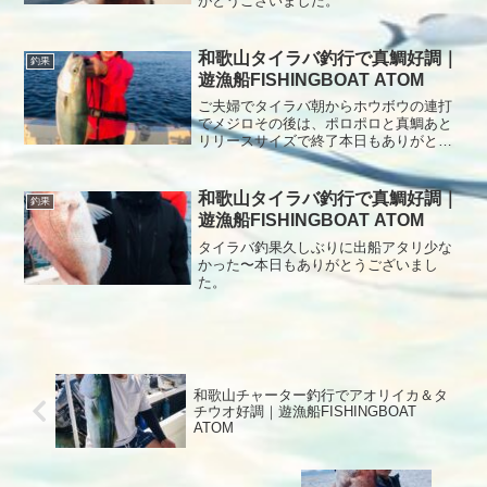
がとうございました。
和歌山タイラバ釣行で真鯛好調｜
釣果
遊漁船FISHINGBOAT ATOM
ご夫婦でタイラバ朝からホウボウの連打
でメジロその後は、ポロポロと真鯛あと
リリースサイズで終了本日もありがとう
ございました。
和歌山タイラバ釣行で真鯛好調｜
釣果
遊漁船FISHINGBOAT ATOM
タイラバ釣果久しぶりに出船アタリ少な
かった〜本日もありがとうございまし
た。
和歌山チャーター釣行でアオリイカ＆タ
チウオ好調｜遊漁船FISHINGBOAT
ATOM