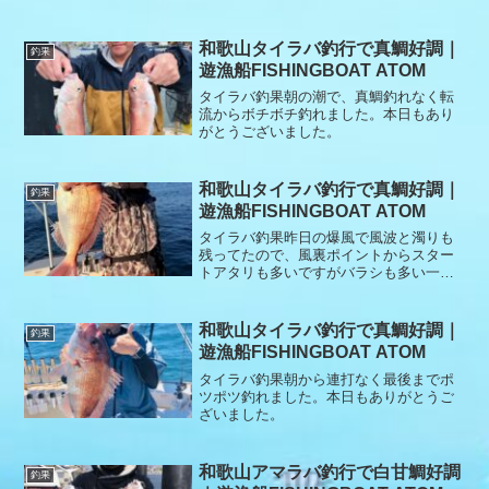
和歌山タイラバ釣行で真鯛好調｜
釣果
遊漁船FISHINGBOAT ATOM
タイラバ釣果朝の潮で、真鯛釣れなく転
流からボチボチ釣れました。本日もあり
がとうございました。
和歌山タイラバ釣行で真鯛好調｜
釣果
遊漁船FISHINGBOAT ATOM
タイラバ釣果昨日の爆風で風波と濁りも
残ってたので、風裏ポイントからスター
トアタリも多いですがバラシも多い一日
でした。本日もありがとうございまし
た。
和歌山タイラバ釣行で真鯛好調｜
釣果
遊漁船FISHINGBOAT ATOM
タイラバ釣果朝から連打なく最後までポ
ツポツ釣れました。本日もありがとうご
ざいました。
和歌山アマラバ釣行で白甘鯛好調
釣果