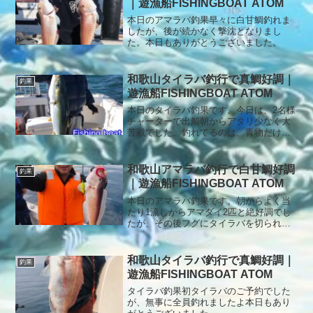
｜遊漁船FISHINGBOAT ATOM
本日のアマラバ釣果早々に白甘鯛釣れま
したが、後が続かなく撃沈となりまし
た。本日もありがとうございました。
和歌山タイラバ釣行で真鯛好調｜
釣果
遊漁船FISHINGBOAT ATOM
本日のタイラバ釣果です。今日は、2名様
チャーターで出船朝からアタリ少なく大
苦戦でした。釣れてるのは、青物だけで
真鯛の顔見れなかったです。本日もあり
がとうございました。
和歌山アマラバ釣行で白甘鯛好調
釣果
｜遊漁船FISHINGBOAT ATOM
本日のアマラバ釣果です。朝からよく当
たり1流しからアマダイ2匹と絶好調でし
たが、その後フグにタイラバを切られる
など大苦戦移動を繰り返してもフグしか
釣れなくフグラバで終了。本日もありが
とうございました。
和歌山タイラバ釣行で真鯛好調｜
釣果
遊漁船FISHINGBOAT ATOM
タイラバ釣果初タイラバのご予約でした
が、無事に全員釣れましたよ本日もあり