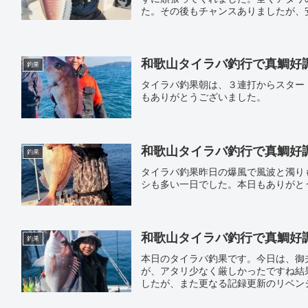
た。その後もチャンスありましたが、
和歌山タイラバ釣行で真鯛好調｜遊
釣果
タイラバ釣果朝は、３連打からスター
もありがとうございました。
和歌山タイラバ釣行で真鯛好調｜遊
釣果
タイラバ釣果昨日の爆風で風波と濁り
シも多い一日でした。本日もありがと
和歌山タイラバ釣行で真鯛好調｜遊
釣果
本日のタイラバ釣果です。今日は、御
が、アタリ少なく厳しかったですね結
したが、また更なる記録更新のリベン