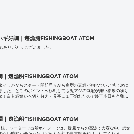
調｜遊漁船FISHINGBOAT ATOM
日もありがとうございました。
漁船FISHINGBOAT ATOM
タイラバからスタート開始早々から良型の真鯛が釣れていい感じ次に
ました。どこのポイントへ移動しても鬼アジの気配が無い移動の繰り
めて白甘鯛狙いへ切り替えて見事に１匹釣れたので終了本日も有難う
漁船FISHINGBOAT ATOM
名様チャーターで出船ポイントでは、爆風からの高波で大変な中、諦め
のない時間が長かったけど何とか幻の白甘鯛を釣り上げてくれまし