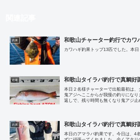
関連記事
和歌山チャーター釣行でカワハギ好
釣果
カワハギ釣果トップ13匹でした。本
和歌山タイラバ釣行で真鯛好調｜遊
釣果
本日２名様チャーターで出船最初は、
鬼アジへここからが我慢の釣りになり
返しで、残り時間も無くなり鬼アジ止
ございました。
和歌山タイラバ釣行で真鯛好調｜遊
釣果
本日のアマラバ釣果です。今日は、4
ずに頑張ってくれました。全くアタリ