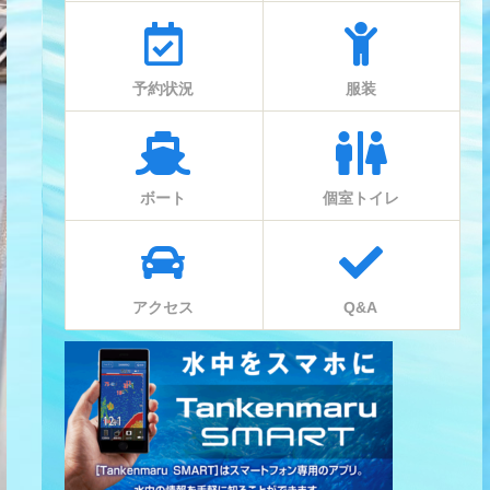
予約状況
服装
ボート
個室トイレ
アクセス
Q&A