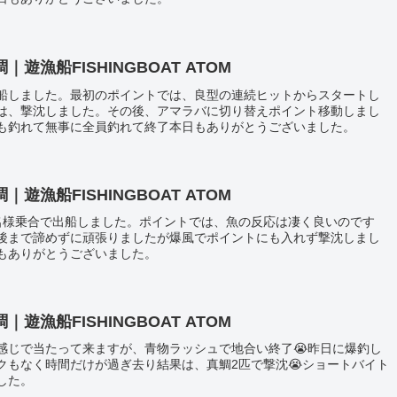
漁船FISHINGBOAT ATOM
船しました。最初のポイントでは、良型の連続ヒットからスタートし
は、撃沈しました。その後、アマラバに切り替えポイント移動しまし
も釣れて無事に全員釣れて終了本日もありがとうございました。
漁船FISHINGBOAT ATOM
名様乗合で出船しました。ポイントでは、魚の反応は凄く良いのです
後まで諦めずに頑張りましたが爆風でポイントにも入れず撃沈しまし
もありがとうございました。
漁船FISHINGBOAT ATOM
感じで当たって来ますが、青物ラッシュで地合い終了😭昨日に爆釣し
クもなく時間だけが過ぎ去り結果は、真鯛2匹で撃沈😭ショートバイト
した。