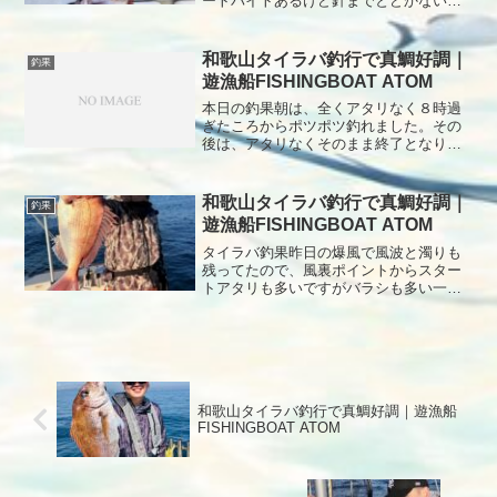
ートバイトあるけど針までとどかないな
が〜い沈黙ありましたが、なんとか真鯛
の顔みれました。後半に針が折れて大物
を取り逃したのは痛恨でしたね本日もあ
和歌山タイラバ釣行で真鯛好調｜
釣果
りがとうございました。
遊漁船FISHINGBOAT ATOM
本日の釣果朝は、全くアタリなく８時過
ぎたころからポツポツ釣れました。その
後は、アタリなくそのまま終了となりま
した。初タイラバ３名でしたが、またリ
ベンジしましょう。本日もありがとうご
ざいました。
和歌山タイラバ釣行で真鯛好調｜
釣果
遊漁船FISHINGBOAT ATOM
タイラバ釣果昨日の爆風で風波と濁りも
残ってたので、風裏ポイントからスター
トアタリも多いですがバラシも多い一日
でした。本日もありがとうございまし
た。
和歌山タイラバ釣行で真鯛好調｜遊漁船
FISHINGBOAT ATOM