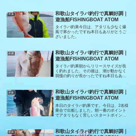
た。本日もありがとうございました。
和歌山タイラバ釣行で真鯛好調｜
釣果
遊漁船FISHINGBOAT ATOM
タイラバ釣果今日は、アタリも少なく爆
風で寒かったですね本日もありがとうご
ざいました。
和歌山タイラバ釣行で真鯛好調｜
釣果
遊漁船FISHINGBOAT ATOM
タイラバ釣果朝からリリースサイズが良
く釣れました。その後は、潮が動かなく
我慢の釣りが長かったですね本日もあり
がとうございました。
和歌山タイラバ釣行で真鯛好調｜
釣果
遊漁船FISHINGBOAT ATOM
本日のタイラバ釣果です。今日は、2名様
乗合で出船しました。朝一番のポイント
でアタリもなく苦しいスタートポイント
を大きく移動してすぐにアタリだしパタ
ーンを見付け、目標の10匹を釣り上げた
ので早々に切り上げ幻のシロアマダイを
和歌山タイラバ釣行で真鯛好調｜
釣果
釣りに移動。開始10分で幻のシロアマダ