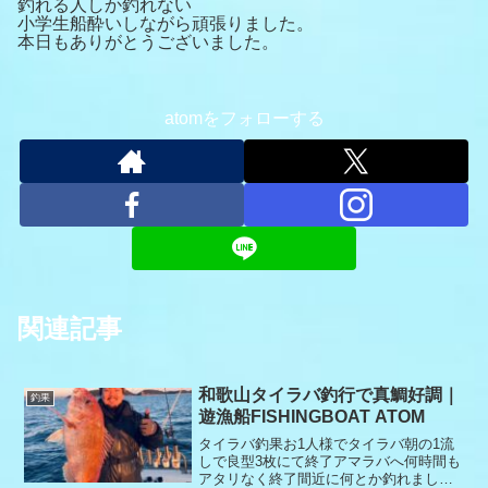
釣れる人しか釣れない
小学生船酔いしながら頑張りました。
本日もありがとうございました。
atomをフォローする
関連記事
和歌山タイラバ釣行で真鯛好調｜
釣果
遊漁船FISHINGBOAT ATOM
タイラバ釣果お1人様でタイラバ朝の1流
しで良型3枚にて終了アマラバへ何時間も
アタリなく終了間近に何とか釣れまし