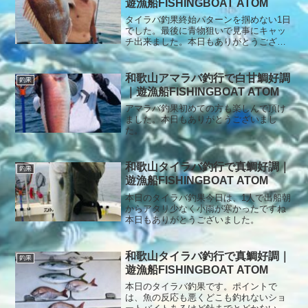
遊漁船FISHINGBOAT ATOM
イを釣り上げまた1匹追加で終了となりま
した。本日もありがとうございました。
タイラバ釣果終始パターンを掴めない1日
でした。最後に青物狙いで見事にキャッ
チ出来ました。本日もありがとうござい
ました。
和歌山アマラバ釣行で白甘鯛好調
釣果
｜遊漁船FISHINGBOAT ATOM
アマラバ釣果初めての方も楽しんで頂け
ました。本日もありがとうございまし
た。
和歌山タイラバ釣行で真鯛好調｜
釣果
遊漁船FISHINGBOAT ATOM
本日のタイラバ釣果今日は、1人で出船朝
からアタリ少なく小雨が寒かったですね
本日もありがとうございました。
和歌山タイラバ釣行で真鯛好調｜
釣果
遊漁船FISHINGBOAT ATOM
本日のタイラバ釣果です。ポイントで
は、魚の反応も悪くどこも釣れないショ