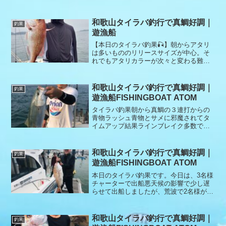
和歌山タイラバ釣行で真鯛好調｜
釣果
遊漁船
【本日のタイラバ釣果🎣】朝からアタリ
は多いもののリリースサイズが中心。そ
れでもアタリカラーが次々と変わる難し
い状況をうまく攻略し、連続ヒット！後
半はキープサイズも混じり、良い釣果と
なりました😊 本日もご乗船ありがとうご
和歌山タイラバ釣行で真鯛好調｜
釣果
ざいました🙇‍♂️
遊漁船FISHINGBOAT ATOM
タイラバ釣果朝から真鯛の３連打からの
青物ラッシュ青物とサメに邪魔されてタ
イムアップ結果ラインブレイク多数で終
了本日もありがとうございました。
和歌山タイラバ釣行で真鯛好調｜
釣果
遊漁船FISHINGBOAT ATOM
本日のタイラバ釣果です。今日は、3名様
チャーターで出船悪天候の影響で少し遅
らせて出船しましたが、荒波で2名様がダ
ウン、しかし長男が見せてくれました。
真鯛、カンパチ、メジロと釣り上げ、そ
の頑張りを見て2人も復活、無事に全員釣
和歌山タイラバ釣行で真鯛好調｜
釣果
れて、安全の為に早上がりで終了となり