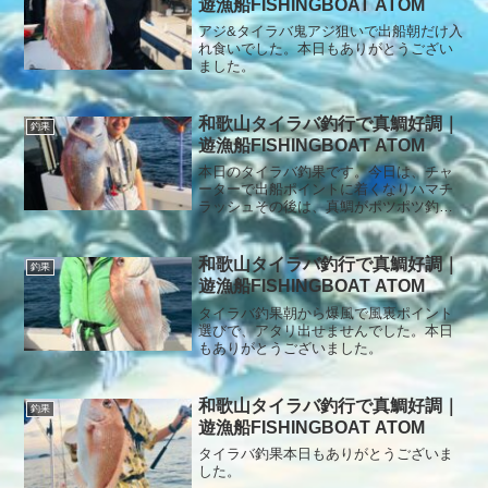
遊漁船FISHINGBOAT ATOM
ました。リリースもありがとうございま
す。本日もありがとうございました。
アジ&タイラバ鬼アジ狙いで出船朝だけ入
れ食いでした。本日もありがとうござい
ました。
和歌山タイラバ釣行で真鯛好調｜
釣果
遊漁船FISHINGBOAT ATOM
本日のタイラバ釣果です。今日は、チャ
ーターで出船ポイントに着くなりハマチ
ラッシュその後は、真鯛がポツポツ釣れ
てましたが、アタリ少なかったですね本
日もありがとうございました。
和歌山タイラバ釣行で真鯛好調｜
釣果
遊漁船FISHINGBOAT ATOM
タイラバ釣果朝から爆風で風裏ポイント
選びで、アタリ出せませんでした。本日
もありがとうございました。
和歌山タイラバ釣行で真鯛好調｜
釣果
遊漁船FISHINGBOAT ATOM
タイラバ釣果本日もありがとうございま
した。