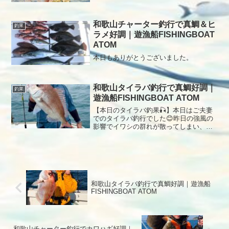
和歌山チャーター釣行で真鯛＆ヒ
釣果
ラメ好調｜遊漁船FISHINGBOAT
ATOM
本日もありがとうございました。
和歌山タイラバ釣行で真鯛好調｜
釣果
遊漁船FISHINGBOAT ATOM
【本日のタイラバ釣果🎣】本日はご夫妻
でのタイラバ釣行でした😊昨日の強風の
影響でイワシの群れが散ってしまい、群
れ探しは断念。今日も風が強かったた
め、限られたポイントからスタートしま
した。開始からアタリは多く楽しんでい
ただけましたが、リリースサイズが中心
でなかなかキープサイズが伸びず苦戦。
それでも最後まで粘っていただき、ポツ
和歌山タイラバ釣行で真鯛好調｜遊漁船
ポツと真鯛を追加することができました
FISHINGBOAT ATOM
✨本日もご乗船ありがとうございました
🙇‍♂️
和歌山チャーター釣行でカワハギ好調｜