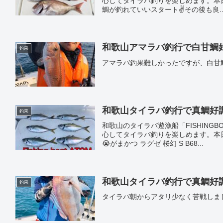
心してタイラバ釣りを楽しめます。本
鯛が釣れていいスタート✌️その後も良..
和歌山アマラバ釣行で白甘鯛好調｜
釣果
アマラバ釣果難しかったですが、白甘
和歌山タイラバ釣行で真鯛好調｜遊
釣果
和歌山のタイラバ遊漁船「FISHING
心してタイラバ釣りを楽しめます。本
😭がまかつ ラグゼ 桜幻 S B68...
和歌山タイラバ釣行で真鯛好調｜遊
釣果
タイラバ朝からアタリ少なく苦戦しま