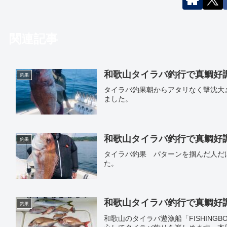
関連記事
和歌山タイラバ釣行で真鯛好調｜遊
釣果
タイラバ釣果朝からアタリなく撃沈大
ました。
和歌山タイラバ釣行で真鯛好調｜遊
釣果
タイラバ釣果 パターンを掴んだ人だ
た。
和歌山タイラバ釣行で真鯛好調｜遊
釣果
和歌山のタイラバ遊漁船「FISHING