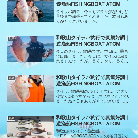
ただけましたが、リリースサイズが中心
遊漁船FISHINGBOAT ATOM
でなかなかキープサイズが伸びず苦戦。
それでも最後まで粘っていただき、ポツ
タイラバ釣果 今日もアタリ少ないけど
ポツと真鯛を追加することができました
最後まで頑張ってくれました。本日もあ
✨本日もご乗船ありがとうございました
りがとうございました。
🙇‍♂️
和歌山タイラバ釣行で真鯛好調｜
釣果
遊漁船FISHINGBOAT ATOM
今日のタイラバ釣果です。本日は、乗合
で出船しました。今日は、サイズに恵ま
れませんでしたが、良くアタリ、良く釣
れました。リリースもありがとうござい
ます。本日もありがとうございました。
和歌山タイラバ釣行で真鯛好調｜
釣果
遊漁船FISHINGBOAT ATOM
タイラバ釣果朝のポイントでは、アタリ
少なく3枚下潮からは、ポツポツとアタリ
ましたね本日もありがとうございまし
た。
和歌山タイラバ釣行で真鯛好調｜
釣果
遊漁船FISHINGBOAT ATOM
和歌山のタイラバ遊漁船
「FISHINGBOAT ATOM」の釣行記録で