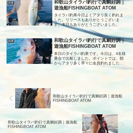
和歌山タイラバ釣行で真鯛好調｜
釣果
遊漁船FISHINGBOAT ATOM
タイラバ釣果今日よくアタリ良く釣れま
した。リリースもありがとうございま
す。本日もありがとうございました。
和歌山タイラバ釣行で真鯛好調｜
釣果
遊漁船FISHINGBOAT ATOM
本日のタイラバ釣果です。今日は、4名様
乗合で出船しました。ポイントでは、朝
からアタリ多く早々に全員釣れました。
その後ポイント移動してからアタリ少な
く我慢の時間が長かったですが、移動を
繰り返して64㎝良型の真鯛が釣れて終了
となりました。本日もありがとうござい
ました。
和歌山タイラバ釣行で真鯛好調｜遊漁船
FISHINGBOAT ATOM
和歌山タイラバ釣行で真鯛好調｜遊漁船
FISHINGBOAT ATOM