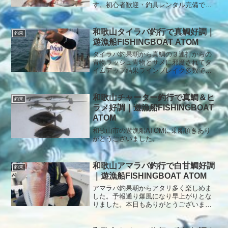
す。初心者歓迎・釣具レンタル完備で、
安心してタイラバ釣りを楽しめます。
和歌山タイラバ釣行で真鯛好調｜
釣果
遊漁船FISHINGBOAT ATOM
タイラバ釣果朝から真鯛の３連打からの
青物ラッシュ青物とサメに邪魔されてタ
イムアップ結果ラインブレイク多数で終
了本日もありがとうございました。
和歌山チャーター釣行で真鯛＆ヒ
釣果
ラメ好調｜遊漁船FISHINGBOAT
ATOM
和歌山市の遊漁船ATOMに乗船頂きあり
がとうございました。
和歌山アマラバ釣行で白甘鯛好調
釣果
｜遊漁船FISHINGBOAT ATOM
アマラバ釣果朝からアタリ多く楽しめま
した。予報通り爆風になり早上がりとな
りました。本日もありがとうございまし
た。