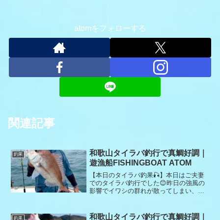
atomをフォローする
関連記事
和歌山タイラバ釣行で真鯛好調｜
釣果
遊漁船FISHINGBOAT ATOM
【本日のタイラバ釣果🎣】本日はご夫妻
でのタイラバ釣行でした😊昨日の強風の
影響でイワシの群れが散ってしまい、群
れ探しは断念。今日も風が強かったた
め、限られたポイントからスタートしま
した。開始からアタリは多く楽しんでい
和歌山タイラバ釣行で真鯛好調｜
釣果