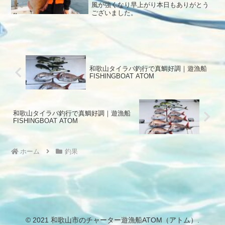
風が強くなり早上がり本日もありがとう
ございました。
和歌山タイラバ釣行で真鯛好調｜遊漁船
FISHINGBOAT ATOM
和歌山タイラバ釣行で真鯛好調｜遊漁船
FISHINGBOAT ATOM
ホーム
釣果
© 2021 和歌山市のチャーター遊漁船ATOM（アトム）.