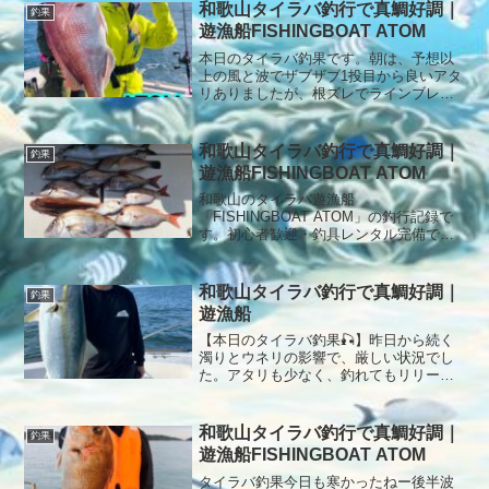
ました。タイラバ初心者でしたが全員安
和歌山タイラバ釣行で真鯛好調｜
釣果
打とはなりませんでした。本日もありが
遊漁船FISHINGBOAT ATOM
とうございました。
本日のタイラバ釣果です。朝は、予想以
上の風と波でザブザブ1投目から良いアタ
リありましたが、根ズレでラインブレイ
ク残念😢その後は、最後までポツポツ釣
れました。本日もありがとうございまし
た。
和歌山タイラバ釣行で真鯛好調｜
釣果
遊漁船FISHINGBOAT ATOM
和歌山のタイラバ遊漁船
「FISHINGBOAT ATOM」の釣行記録で
す。初心者歓迎・釣具レンタル完備で、
安心してタイラバ釣りを楽しめます。本
日のタイラバ釣果です。今日は、朝から
アタリも少なく苦戦😓でもみんな集中し
和歌山タイラバ釣行で真鯛好調｜
釣果
て頑張ってくれました。しか...
遊漁船
【本日のタイラバ釣果🎣】昨日から続く
濁りとウネリの影響で、厳しい状況でし
た。アタリも少なく、釣れてもリリース
サイズが中心。それでも短い地合いを逃
さず連続ヒット！キープサイズも交じ
り、良い釣果となりました✨本日もご乗
和歌山タイラバ釣行で真鯛好調｜
釣果
船ありがとうございました🙇‍♂️
遊漁船FISHINGBOAT ATOM
タイラバ釣果今日も寒かったねー後半波