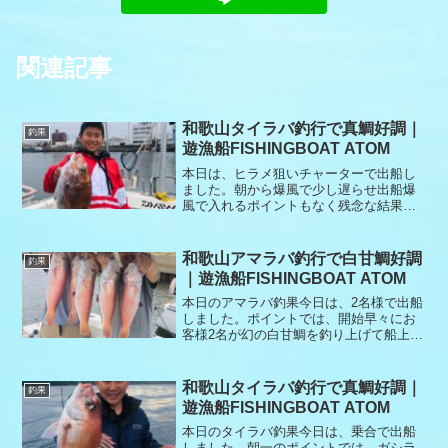
関連記事
和歌山タイラバ釣行で真鯛好調｜
釣果
遊漁船FISHINGBOAT ATOM
本日は、ヒラメ狙いチャーターで出船し
ました。朝から爆風で少し遅らせ出船爆
風で入れるポイントもなく残念な結果に
なりました。その後、呑ませ諦めタイラ
バへ風裏で何とか2枚釣れたので、再び呑
ませでヒラメ狙いに。結果、メジロ1匹だ
和歌山アマラバ釣行で白甘鯛好調
釣果
けで終了。アタリ多数ありましたが、ラ
｜遊漁船FISHINGBOAT ATOM
インブレイク2回、針伸ばされ1回で終了
となりました。本日もありがとうござい
本日のアマラバ釣果今日は、2名様で出船
ました。
しました。ポイントでは、開始早々にお
客様2名が幻の白甘鯛を釣り上げて船上が
盛り上がりましたその後は、北風も爆風
となりアタリの無い時間が続き2人の心が
折れそうな時間もありましたが、終了1時
和歌山タイラバ釣行で真鯛好調｜
釣果
間前にイトヨリからの連打でマゴチ2匹、
遊漁船FISHINGBOAT ATOM
白甘鯛2匹追加で終了となりました。本日
もありがとうございました。
本日のタイラバ釣果今日は、乗合で出船
しました。朝一のポイントでは、ガシラ