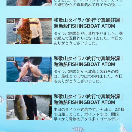
の連打からの真鯛釣れて終了その後、ア
タリのない時間が長かったけど、最後の
ポイントでアコウに良型の真鯛が連打で
釣れて終了となりました。本日もありが
和歌山タイラバ釣行で真鯛好調｜
釣果
とうございました。
遊漁船FISHINGBOAT ATOM
タイラバ釣果朝だけ連打ありました。潮
が緩んで五目釣りになりました。本日の
ありがとうございました。
和歌山タイラバ釣行で真鯛好調｜
釣果
遊漁船FISHINGBOAT ATOM
タイラバ釣果朝から波高く苦戦その後
は、最後までぽつぽつ釣れました。本日
もありがとうございました。
和歌山タイラバ釣行で真鯛好調｜
釣果
遊漁船FISHINGBOAT ATOM
本日のタイラバ釣果です。今日は、2名様
で出船しました。ポイントでは、開始
早々から青物のアタリ多くゴールデンタ
イム終了その後は、アタリ少なく大苦戦
でしたが、終了間近にやっと真鯛が釣れ