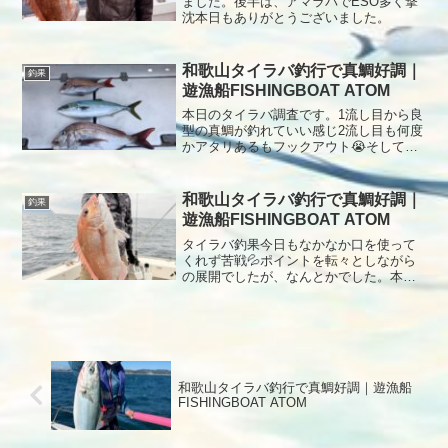
ました。後半は、アマラバでESO多く撃
沈本日もありがとうございました。
和歌山タイラバ釣行で真鯛好調｜
釣果
遊漁船FISHINGBOAT ATOM
本日のタイラバ調査です。1流し目から良
型の真鯛が釣れていい感じ2流し目も何度
かアタリあるもフックアウト😭そして短
い地合い終了10時まで頑張りましたが潮
もなくなったので終了加太の真鯛攻略チ
ャレンジャー求む本日もお疲れ様でし
和歌山タイラバ釣行で真鯛好調｜
釣果
た。
遊漁船FISHINGBOAT ATOM
タイラバ釣果今日もなかなか口を使って
くれず苦戦💦ポイントを転々としながら
の展開でしたが、なんとかでした。本日
もありがとうございました！
和歌山タイラバ釣行で真鯛好調｜遊漁船
FISHINGBOAT ATOM