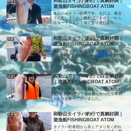
和歌山タイラバ釣行で真鯛好調｜
釣果
遊漁船FISHINGBOAT ATOM
本日のタイラバ釣果です。今日は、乗合
で出船しました。最初は、タイラバから
スタートポイント着くなり連打あり、ア
タリも多く楽しんで頂けました。その
後、アタリも少なくなりアマラバへポイ
ント移動しました。アマラバは、2時間ま
和歌山タイラバ釣行で真鯛好調｜
釣果
ったくアタリなく終了直前に良型の白甘
遊漁船FISHINGBOAT ATOM
鯛が釣れて本当に良かったです。本日も
ありがとうございました。
本日のタイラバ釣果です。タイラバ初挑
戦最初は、少し浅いポイントで底取りの
練習からスタートだんだんと深場に入っ
てすぐにチャリコGETバラシ多数ありま
したが、いいサイズも釣れて良かったで
す。本日もありがとうございました。
和歌山アマラバ釣行で白甘鯛好調
釣果
｜遊漁船FISHINGBOAT ATOM
アマラバ釣果朝から風もなく潮も動かず
苦戦ESOのアタリ多く難しかった💦本日
もありがとうございました。
和歌山タイラバ釣行で真鯛好調｜
釣果
遊漁船FISHINGBOAT ATOM
タイラバ釣果朝から良くアタリ良く釣れ