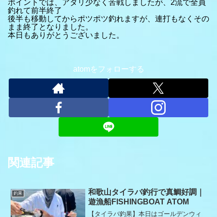
ポイントでは、アタリ少なく苦戦しましたが、2流で全員
釣れて前半終了
後半も移動してからポツポツ釣れますが、連打もなくその
まま終了となりました。
本日もありがとうございました。
atomをフォローする
関連記事
和歌山タイラバ釣行で真鯛好調｜
釣果
遊漁船FISHINGBOAT ATOM
【タイラバ釣果】本日はゴールデンウィ