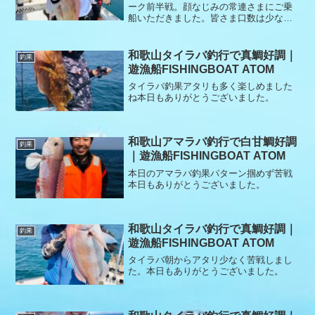
ーク前半戦。顔なじみの常連さまにご乗
船いただきました。皆さま口数は少なめ
ながらも、独特の緊張感…。「誰よりも
先に釣ってマウントを取りたい」という
空気がひしひしと伝わってきました。ポ
和歌山タイラバ釣行で真鯛好調｜
釣果
イントではアタリは多いものの、バラシ
遊漁船FISHINGBOAT ATOM
が続出。迎えたゴールデンタイムは、真
鯛3枚で終了となりました。その後は移動
タイラバ釣果アタリも多く楽しめました
を繰り返しながら、最後までポツポツと
ね本日もありがとうございました。
追加。厳しい展開ながらも一日お付き合
いいただき、ありがとうございました。
またのご乗船を心よりお待ちしておりま
和歌山アマラバ釣行で白甘鯛好調
す。
釣果
｜遊漁船FISHINGBOAT ATOM
本日のアマラバ釣果パターン掴めず苦戦
本日もありがとうございました。
和歌山タイラバ釣行で真鯛好調｜
釣果
遊漁船FISHINGBOAT ATOM
タイラバ朝からアタリ少なく苦戦しまし
た。本日もありがとうございました。