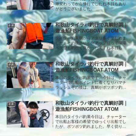
潮変わってから修行でしたね本日もあり
がとうございました。
和歌山タイラバ釣行で真鯛好調｜
釣果
遊漁船FISHINGBOAT ATOM
タイラバ釣果朝からアタリ多く楽しめま
した。その後、サイズアップ狙って深場
へ良型も釣れて良かったですね本日もあ
りがとうございました。
和歌山タイラバ釣行で真鯛好調｜
釣果
遊漁船FISHINGBOAT ATOM
本日のタイラバ釣果です。今日は、チャ
ーターで出船ポイントに着くなりハマチ
ラッシュその後は、真鯛がポツポツ釣れ
てましたが、アタリ少なかったですね本
日もありがとうございました。
和歌山タイラバ釣行で真鯛好調｜
釣果
遊漁船FISHINGBOAT ATOM
本日のタイラバ釣果今日は、チャーター
で出船お客様の希望でゆっくり出船でし
たが、ポツポツ釣れました。早く切り上
げて幻の白甘鯛狙いに！少ないアタリで