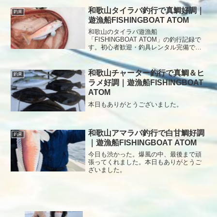
したが、見事に幻を釣り上げました。本
日もありがとうございました。
和歌山タイラバ釣行で真鯛好調｜
釣果
遊漁船FISHINGBOAT ATOM
和歌山のタイラバ遊漁船
「FISHINGBOAT ATOM」の釣行記録で
す。初心者歓迎・釣具レンタル完備で、
安心してタイラバ釣りを楽しめます。本
日のタイラバ釣果リベンジに燃えるお客
様2名でチャーター朝一の潮でアタリある
和歌山チャーター釣行で真鯛＆ヒ
釣果
のに1枚も釣れなく終了😭...
ラメ好調｜遊漁船FISHINGBOAT
ATOM
本日もありがとうございました。
和歌山アマラバ釣行で白甘鯛好調
釣果
｜遊漁船FISHINGBOAT ATOM
今日も渋かった。爆風の中、最後まで頑
張ってくれました。本日もありがとうご
ざいました。