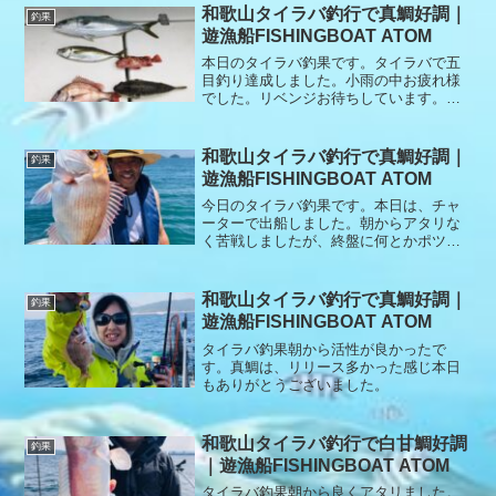
和歌山タイラバ釣行で真鯛好調｜
釣果
遊漁船FISHINGBOAT ATOM
本日のタイラバ釣果です。タイラバで五
目釣り達成しました。小雨の中お疲れ様
でした。リベンジお待ちしています。本
日もありがとうございました。
和歌山タイラバ釣行で真鯛好調｜
釣果
遊漁船FISHINGBOAT ATOM
今日のタイラバ釣果です。本日は、チャ
ーターで出船しました。朝からアタリな
く苦戦しましたが、終盤に何とかポツポ
ツ釣れました。リリースもありがとうご
ざいます。本日もありがとうございまし
た。
和歌山タイラバ釣行で真鯛好調｜
釣果
遊漁船FISHINGBOAT ATOM
タイラバ釣果朝から活性が良かったで
す。真鯛は、リリース多かった感じ本日
もありがとうございました。
和歌山タイラバ釣行で白甘鯛好調
釣果
｜遊漁船FISHINGBOAT ATOM
タイラバ釣果朝から良くアタリました。