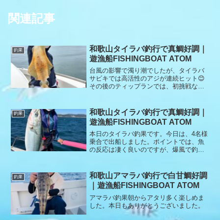
関連記事
和歌山タイラバ釣行で真鯛好調｜
釣果
遊漁船FISHINGBOAT ATOM
台風の影響で濁り潮でしたが、タイラバ
サビキでは高活性のアジが連続ヒット😊
その後のティップランでは、初挑戦なが
ら見事ナイスサイズのアオリイカをキャ
ッチ🦑✨ 本日もご乗船ありがとうござい
ました🙇‍♂️
和歌山タイラバ釣行で真鯛好調｜
釣果
遊漁船FISHINGBOAT ATOM
本日のタイラバ釣果です。今日は、4名様
乗合で出船しました。ポイントでは、魚
の反応は凄く良いのですが、爆風で釣り
辛くアタリも少なく最後まで諦めずに頑
張りましたが爆風でポイントにも入れず
撃沈しました。リベンジお待ちしていま
和歌山アマラバ釣行で白甘鯛好調
釣果
す。本日もありがとうございました。
｜遊漁船FISHINGBOAT ATOM
アマラバ釣果朝からアタリ多く楽しめま
した。本日もありがとうございました。