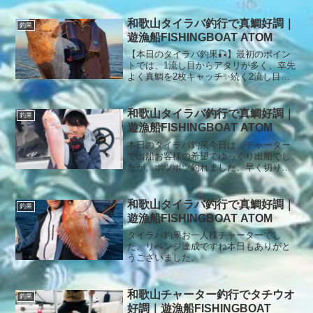
和歌山タイラバ釣行で真鯛好調｜
釣果
遊漁船FISHINGBOAT ATOM
【本日のタイラバ釣果🎣】最初のポイン
トでは、1流し目からアタリが多く、幸先
よく真鯛を2枚キャッチ✨続く2流し目で
は、63㎝と45㎝の良型真鯛を追加し、好
スタートとなりました😊しかし、その後
は潮止まりの影響もありアタリが遠のい
和歌山タイラバ釣行で真鯛好調｜
釣果
たため、深場へ移動。周りの船ではよく
遊漁船FISHINGBOAT ATOM
釣れている状況でしたが、なかなかこち
らには口を使ってくれず苦戦💦それでも
本日のタイラバ釣果今日は、チャーター
釣れればナイスサイズばかりでしたが、
で出船お客様の希望でゆっくり出船でし
あとが続かず納竿となりました。難しい
たが、ポツポツ釣れました。早く切り上
状況の中、最後まで頑張っていただきあ
げて幻の白甘鯛狙いに！少ないアタリで
りがとうございました🙇‍♂️本日もご乗船あ
したが、見事に幻を釣り上げました。本
りがとうございまし
日もありがとうございました。
和歌山タイラバ釣行で真鯛好調｜
釣果
遊漁船FISHINGBOAT ATOM
タイラバ釣果お一人様チャーターでし
た。リベンジ達成ですね本日もありがと
うございました。
和歌山チャーター釣行でタチウオ
釣果
好調｜遊漁船FISHINGBOAT