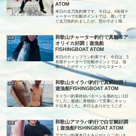
ATOM
本日の太刀魚釣果です。今日は、4名様チ
ャーターで出船ポイントでは、着いてす
ぐ太刀魚釣れましたが、型が小さく移動
を繰り返しポツポツ釣れましたが、ドラ
ゴン釣れなく終了となりました。本日も
ありがとうございました。
和歌山チャーター釣行で真鯛＆ア
釣果
オリイカ好調｜遊漁船
FISHINGBOAT ATOM
本日のティップラン釣果です。今日は、3
名様チャーターで出船ポイントでは、強
風でしたがティップランからスタートゴ
ールデンタイムまさかの撃沈😭ティップ
ランしながらタイラバをするとツバスが
釣れました。その後は、ティップランに
和歌山タイラバ釣行で真鯛好調｜
釣果
集中するとポツポツアタリがあり目標の
遊漁船FISHINGBOAT ATOM
沖漬け達成出来て全員釣れて良かったで
す。本日もありがとうございました。
タイラバ釣果終始パターンを掴めない1日
でした。最後に青物狙いで見事にキャッ
チ出来ました。本日もありがとうござい
ました。
和歌山アマラバ釣行で白甘鯛好調
釣果
｜遊漁船FISHINGBOAT ATOM
アマラバ釣果本日もありがとうございま