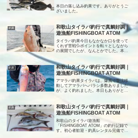
本日の落し込み釣果です。ありがとうご
ざいました。
和歌山タイラバ釣行で真鯛好調｜
釣果
遊漁船FISHINGBOAT ATOM
タイラバ釣果今日もなかなか口を使って
くれず苦戦💦ポイントを転々としながら
の展開でしたが、なんとかでした。本日
もありがとうございました！
和歌山タイラバ釣行で真鯛好調｜
釣果
遊漁船FISHINGBOAT ATOM
アマラバ釣果タイラバは、爆風で撃沈移
動してアマラバへバラシ多数ありました
が、よく釣れました。本日もありがとう
ございました。
和歌山タイラバ釣行で真鯛好調｜
釣果
遊漁船FISHINGBOAT ATOM
和歌山のタイラバ遊漁船
「FISHINGBOAT ATOM」の釣行記録で
す。初心者歓迎・釣具レンタル完備で、
安心してタイラバ釣りを楽しめます。本