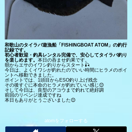
和歌山のタイラバ遊漁船「FISHINGBOAT ATOM」の釣行
記録です。
初心者歓迎・釣具レンタル完備で、安心してタイラバ釣り
を楽しめます。
本日の呑ませ釣果です。
朝からエサのイワシ釣りからスタート🎣
今日は、よくイワシが釣れたのでいい時間にヒラメのポイ
ントへ移動できました。
ポイントでは、1頭目からESO釣り上げ残念
その後すぐに本命のヒラメが釣れていい感じ😊
そして今日は、良型のアコウまで釣れて絶好調
前回のリベンジ達成ですね
本日もありがとうございました😊
atomをフォローする