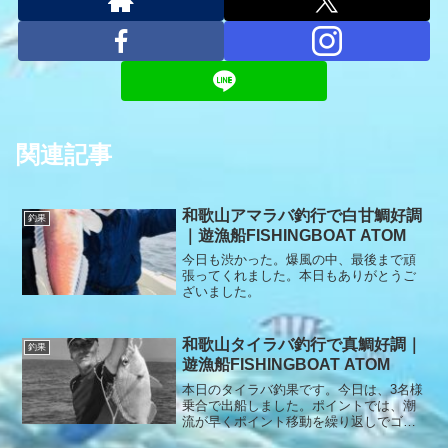
関連記事
和歌山アマラバ釣行で白甘鯛好調
釣果
｜遊漁船FISHINGBOAT ATOM
今日も渋かった。爆風の中、最後まで頑
張ってくれました。本日もありがとうご
ざいました。
和歌山タイラバ釣行で真鯛好調｜
釣果
遊漁船FISHINGBOAT ATOM
本日のタイラバ釣果です。今日は、3名様
乗合で出船しました。ポイントでは、潮
流が早くポイント移動を繰り返しでゴー
ルデンタイムを無駄にしました。その後