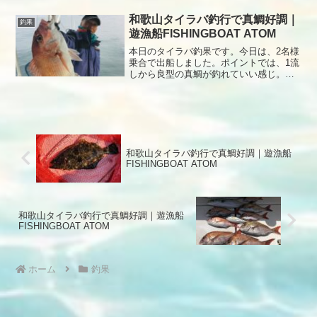
日のタイラバ釣果アマダイを諦めきれず
リベンジ行きました。南西の風が強くポ
和歌山タイラバ釣行で真鯛好調｜
釣果
イントまで行けない中、なん...
遊漁船FISHINGBOAT ATOM
本日のタイラバ釣果です。今日は、2名様
乗合で出船しました。ポイントでは、1流
しから良型の真鯛が釣れていい感じ。次
に乗船者がアタリカラーを見付けてから
アタリが連発て連続ヒットにダブルヒッ
トもありました。その後は、アマラバに
切り替えてポイント移動しました。しか
し、幻の白甘鯛のアタリもなく時間が来
て終了となりました。本日もありがとう
和歌山タイラバ釣行で真鯛好調｜遊漁船
ございました。
FISHINGBOAT ATOM
和歌山タイラバ釣行で真鯛好調｜遊漁船
FISHINGBOAT ATOM
ホーム
釣果