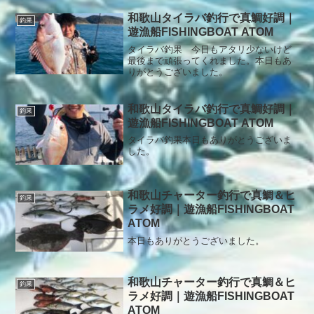
もアタリ少なく移動を繰り返してイルカ
に遭遇してチャンスを逃したようです。
和歌山タイラバ釣行で真鯛好調｜
釣果
最後まで諦めずに巻いて頂きましたが結
遊漁船FISHINGBOAT ATOM
果が出せなくてすいません。リベンジお
待ちしています。本日もありがとうござ
タイラバ釣果 今日もアタリ少ないけど
いました。
最後まで頑張ってくれました。本日もあ
りがとうございました。
和歌山タイラバ釣行で真鯛好調｜
釣果
遊漁船FISHINGBOAT ATOM
タイラバ釣果本日もありがとうございま
した。
和歌山チャーター釣行で真鯛＆ヒ
釣果
ラメ好調｜遊漁船FISHINGBOAT
ATOM
本日もありがとうございました。
和歌山チャーター釣行で真鯛＆ヒ
釣果
ラメ好調｜遊漁船FISHINGBOAT
ATOM