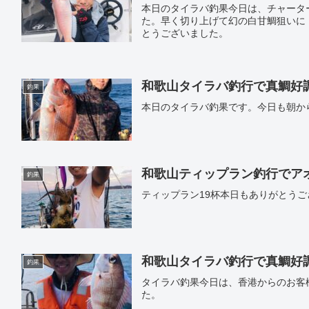
本日のタイラバ釣果今日は、チャータ
た。早く切り上げて幻の白甘鯛狙いに
とうございました。
和歌山タイラバ釣行で真鯛好調｜遊
釣果
本日のタイラバ釣果です。今日も朝か
和歌山ティップラン釣行でアオリ
釣果
ティップラン19杯本日もありがとうご
和歌山タイラバ釣行で真鯛好調｜遊
釣果
タイラバ釣果今日は、香港からのお客
た。