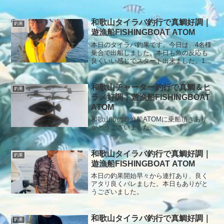
ありがとうございました。
和歌山タイラバ釣行で真鯛好調｜
釣果
遊漁船FISHINGBOAT ATOM
本日のタイラバ釣果です。今日は、4名様
乗合で出船しました。本日も魚の反応も
良くいい感じでスタート出来ました。1流
しから連続ヒット、2流で全員つれて10連
打でゴールデンタイム終了その後は、ポ
ツポツ釣れましたが、今年最後の白甘鯛
和歌山チャーター釣行で真鯛＆ヒ
釣果
を狙いにポイント移動しましたが、波高
ラメ好調｜遊漁船FISHINGBOAT
くしばらく頑張りましたが危険なので終
ATOM
了しました。本日もありがとうございま
した。
和歌山市の遊漁船ATOMに乗船頂きあり
がとうございました。
和歌山タイラバ釣行で真鯛好調｜
釣果
遊漁船FISHINGBOAT ATOM
本日の釣果開始早々から連打あり、良く
アタリ良くバレました。本日もありがと
うございました。
和歌山タイラバ釣行で真鯛好調｜
釣果