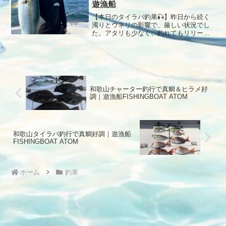
遊漁船
【本日のタイラバ釣果🎣】昨日から続く
濁りとウネリの影響で、厳しい状況でし
た。アタリも少なく、釣れてもリリース
サイズが中心。それでも短い地合いを逃
さず連続ヒット！キープサイズも交じ
り、良い釣果となりました✨本日もご乗
船ありがとうございました🙇‍♂️
和歌山チャーター釣行で真鯛＆ヒラメ好
調｜遊漁船FISHINGBOAT ATOM
和歌山タイラバ釣行で真鯛好調｜遊漁船
FISHINGBOAT ATOM
ホーム
釣果