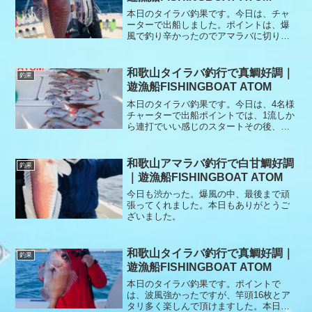
本日のタイラバ釣果です。今日は、チャ
ーターで出船しました。ポイントは、爆
風で釣り辛かったのでアマラバに切り替
えてポイントへ移動してすぐ幻の白甘鯛
釣れて、その後もアタリ多くハマチにコ
チに定番のエソ、最後に良型の白甘鯛で
和歌山タイラバ釣行で真鯛好調｜
釣果
終了となりました。本日もありがとうご
遊漁船FISHINGBOAT ATOM
ざいました。
本日のタイラバ釣果です。今日は、4名様
チャーターで出船ポイントでは、1流しか
ら連打でいい感じのスタートその後、す
ぐに潮止まりで場所移動を繰り返しポツ
ポツ釣れました。最後にまた連打があっ
て終始よくアタリ良く釣れました。今日
和歌山アマラバ釣行で白甘鯛好調
釣果
も初タイラバのお客様もベテランのお客
｜遊漁船FISHINGBOAT ATOM
様も無事に全員釣れました。リリースも
ありがとうございます。本日もありがと
今日も渋かった。爆風の中、最後まで頑
うございました。
張ってくれました。本日もありがとうご
ざいました。
和歌山タイラバ釣行で真鯛好調｜
釣果
遊漁船FISHINGBOAT ATOM
本日のタイラバ釣果です。ポイントで
は、波風強かったですが、竿頭16枚とア
タリ多く楽しんで頂けますした。本日も