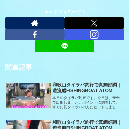
atomをフォローする
関連記事
和歌山タイラバ釣行で真鯛好調｜
釣果
遊漁船FISHINGBOAT ATOM
本日のタイラバ釣果です。今日は、乗合
で出船しました。ポイントに到着して、
すぐに初タイラバの方にヒットしまし
た。慌てず慎重に巻きあげ、無事釣り上
げてくれました。その後もポツポツと釣
れました。8時過ぎるとアタリもなくな
和歌山タイラバ釣行で真鯛好調｜
釣果
り、最後まで移動の繰り返しで数伸びま
遊漁船FISHINGBOAT ATOM