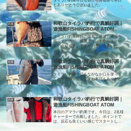
タイラバ釣果今日も朝から青物祭り本日
もありがとうございました。
和歌山タイラバ釣行で真鯛好調｜
釣果
遊漁船FISHINGBOAT ATOM
タイラバ釣果昨日の爆風で風波と濁りも
残ってたので、風裏ポイントからスター
トアタリも多いですがバラシも多い一日
でした。本日もありがとうございまし
た。
和歌山タイラバ釣行で真鯛好調｜
釣果
遊漁船FISHINGBOAT ATOM
タイラバ釣果今日もなかなか口を使って
くれず苦戦💦渋いですね本日もありがと
うございました！
和歌山タイラバ釣行で真鯛好調｜
釣果
遊漁船FISHINGBOAT ATOM
本日のアマラバ釣果です。今日は、2名様
チャーターで出船しました。ポイントで
は、反応も良くいい感じでスタートしま
した。1流し目からアタリ多数あります
が、釣れるのは、小チャリばかりで数が