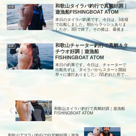
伸びないままタイラバ終了メインの白甘
和歌山タイラバ釣行で真鯛好調｜
釣果
鯛へポイント移動ポイントでは、風も緩
遊漁船FISHINGBOAT ATOM
く船が流れなく苦労しましたが、残り時
間ギリギリで良型の白甘鯛を釣り上げて
本日のタイラバ釣果です。今日は、3名様
頂きました。本日もありがとうございま
で出船しました。朝からラッシュありま
した。
したが、3匹で終了。その後は、最後まで
ポツポツと釣れましたが、よくバレまし
たね本日もありがとうございました。
和歌山チャーター釣行で真鯛＆タ
釣果
チウオ好調｜遊漁船
FISHINGBOAT ATOM
本日の釣果です。今日は、チャーターで
出船先ずは、タイラバからスタート開始
早々に連打ありました。7匹釣れた所でポ
イント移動次にテンヤで、太刀魚狙い。
サイズ小さく掛けるの苦労しましたが、
短時間でよく釣れました。本日もありが
とうございました。
和歌山タイラバ釣行で真鯛好調｜遊漁船
FISHINGBOAT ATOM
和歌山アマラバ釣行で白甘鯛好調｜遊漁