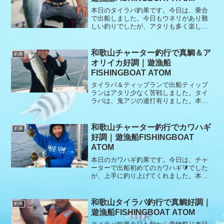
せんでした。本日もありがとうございま
した。
本日のタイラバ釣果です。今日は、乗合
で出船しました。今日もウネリがあり難
しい釣りでしたが、アタリも多く楽しん
で頂けました。本日もありがとうござい
ました。
和歌山チャーター釣行で真鯛＆ア
釣果
オリイカ好調｜遊漁船
FISHINGBOAT ATOM
タイラバ＆ティップランで出船ティップ
ランはアタリ少なく苦戦しました。タイ
ラバは、鬼アジの連打有りました。本日
もありがとうございました。
和歌山チャーター釣行でカワハギ
釣果
好調｜遊漁船FISHINGBOAT
ATOM
本日のカワハギ釣果です。今日は、チャ
ーターで出船初めてのカワハギ🔰でした
が、上手に釣り上げてくれました。本日
もありがとうございました。
和歌山タイラバ釣行で真鯛好調｜
釣果
遊漁船FISHINGBOAT ATOM