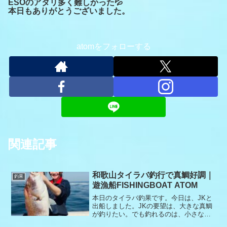
ESOのアタリ多く難しかった💦
本日もありがとうございました。
atomをフォローする
関連記事
和歌山タイラバ釣行で真鯛好調｜
釣果
遊漁船FISHINGBOAT ATOM
本日のタイラバ釣果です。今日は、JKと
出船しました。JKの要望は、大きな真鯛
が釣りたい。でも釣れるのは、小さな真
鯛か外道。ポイントの移動を繰り返して