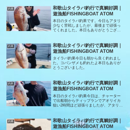
なんとかご要望に応える事が出来まし
た。本日もありがとうございました。
和歌山タイラバ釣行で真鯛好調｜
釣果
遊漁船FISHINGBOAT ATOM
本日のタイラバ釣果です。今日もアタリ
少なく苦戦しましたが、最後まで頑張っ
てくれました。本日もありがとうござい
ました。
和歌山タイラバ釣行で真鯛好調｜
釣果
遊漁船FISHINGBOAT ATOM
タイラバ釣果今日も朝から良く釣れまし
た。コバンザメも釣れたよ本日もありが
とうございました。
和歌山タイラバ釣行で真鯛好調｜
釣果
遊漁船FISHINGBOAT ATOM
本日のタイラバ釣果今日は、チャーター
で出船朝からティップランでアオリイカ
狙い2時間ほど頑張りましたが、アタリも
無く諦めてタイラバのポイントへ到着
後、すぐに良型真鯛釣れダブルヒットも
あり絶好調でしたが、次の流しでバラシ
和歌山タイラバ釣行で真鯛好調｜
釣果
の連続で地合い終了その後は、アタリも
遊漁船FISHINGBOAT ATOM
無く厳しかった。本日もありがとうござ