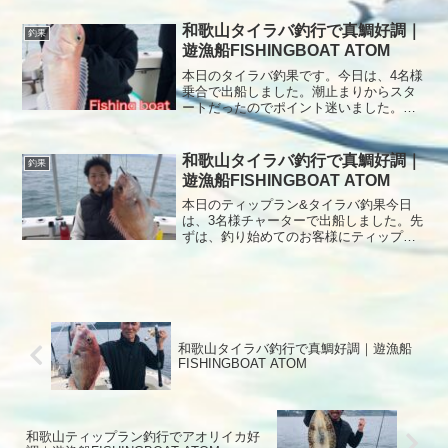
日もありがとうございました。
和歌山タイラバ釣行で真鯛好調｜
釣果
遊漁船FISHINGBOAT ATOM
本日のタイラバ釣果です。今日は、4名様
乗合で出船しました。潮止まりからスタ
ートだったのでポイント迷いました。し
かし1投目からヒットからの３連打、しか
し後が続かないので、早々にポイント移
動移動先しばらくすると風が強くなり次
和歌山タイラバ釣行で真鯛好調｜
釣果
第に爆風で船も安定しないので、ポイン
遊漁船FISHINGBOAT ATOM
トを大きく移動して甘鯛狙いへなんとか
「幻の白甘鯛」をGETで終了本日もあり
本日のティップラン&タイラバ釣果今日
がとうございました。
は、3名様チャーターで出船しました。先
ずは、釣り始めてのお客様にティップラ
ンをレクチャーなかなか様になって来た
のでポイント移動しましたが、アタリ少
なくティップラン断念その後タイラバを
レクチャーしましたがアタリ少なく移動
を繰り返して終了となりました。本日も
ありがとうございました。
和歌山タイラバ釣行で真鯛好調｜遊漁船
FISHINGBOAT ATOM
和歌山ティップラン釣行でアオリイカ好