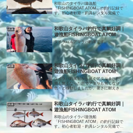
いました。
和歌山のタイラバ遊漁船
「FISHINGBOAT ATOM」の釣行記録で
す。初心者歓迎・釣具レンタル完備で、
安心してタイラバ釣りを楽しめます。本
日の呑ませ釣果です。朝からエサのイワ
シ釣りからスタート🎣今日は、よくイワ
和歌山タイラバ釣行で真鯛好調｜
釣果
シが釣れたのでいい時間にヒ...
遊漁船FISHINGBOAT ATOM
タイラバ＆アマラバ釣果です。
和歌山タイラバ釣行で真鯛好調｜
釣果
遊漁船FISHINGBOAT ATOM
タイラバ釣果朝から良くアタリました。
潮も無くなった所でアタリも無くなり
色々と移動しましたが、暑さに耐えきれ
ず早上がり終了となりました。本日もあ
りがとうございました。
和歌山タイラバ釣行で真鯛好調｜
釣果
遊漁船FISHINGBOAT ATOM
和歌山のタイラバ遊漁船
「FISHINGBOAT ATOM」の釣行記録で
す。初心者歓迎・釣具レンタル完備で、
安心してタイラバ釣りを楽しめます。本