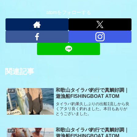
atomをフォローする
関連記事
和歌山タイラバ釣行で真鯛好調｜
釣果
遊漁船FISHINGBOAT ATOM
タイラバ釣果久しぶりの出船1流しから良
くアタリ良く釣れました。本日もありが
とうございました。
和歌山タイラバ釣行で真鯛好調｜
釣果
遊漁船FISHINGBOAT ATOM