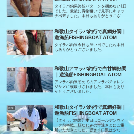
タイラバ釣果終始パターンを掴めない1日
でした。最後に青物狙いで見事にキャッ
チ出来ました。本日もありがとうござい
ました。
和歌山タイラバ釣行で真鯛好調｜
釣果
遊漁船FISHINGBOAT ATOM
タイラバ釣果今日も渋い日でしたね本日
もありがとうございました。
和歌山アマラバ釣行で白甘鯛好調
釣果
｜遊漁船FISHINGBOAT ATOM
アマラバ釣果初めてのアマラバチャレン
ジサメに横取りされました。本日もあり
がとうございました。
和歌山タイラバ釣行で真鯛好調｜
釣果
遊漁船FISHINGBOAT ATOM
【タイラバ釣果】本日はゴールデンウィ
ーク前半戦。顔なじみの常連さまにご乗
船いただきました。皆さま口数は少なめ