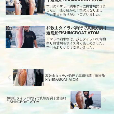
ない。2時間頑張って終了間近に良型の白
甘鯛が釣れていい締めくくりとなりまし
本日のアマラバ釣果早々に白甘鯛釣れま
た。本日もありがとうございました。
したが、後が続かなく撃沈となりまし
た。本日もありがとうございました。
和歌山タイラバ釣行で真鯛好調｜
釣果
遊漁船FISHINGBOAT ATOM
アマラバ釣果朝は、少しタイラバで青物
祭り白甘鯛もサイズ良く楽しめました。
本日もありがとうございました。
和歌山タイラバ釣行で真鯛好調｜遊漁船
FISHINGBOAT ATOM
和歌山タイラバ釣行で真鯛好調｜遊漁船
FISHINGBOAT ATOM