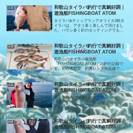
魚のポイントへアタリも多かったでです
が、2枚潮に苦戦でした。初めてのテンヤ
和歌山タイラバ釣行で真鯛好調｜
釣果
太刀魚タイラバとは、違うアタリに苦戦
遊漁船FISHINGBOAT ATOM
でしたねリリースもありがとうございま
す。本日もありがとうございました。
タイラバ&ティップランアオリイカ3杯タ
イラバは、アタリ多く楽しんで頂けまし
た。バラシ多く針のセッティングでもっ
と釣れたかもね本日もありがとうござい
ました。
和歌山タイラバ釣行で真鯛好調｜
釣果
遊漁船FISHINGBOAT ATOM
和歌山のタイラバ遊漁船
「FISHINGBOAT ATOM」の釣行記録で
す。初心者歓迎・釣具レンタル完備で、
安心してタイラバ釣りを楽しめます。本
日のタイラバ釣果です。今日は、朝一か
らアタリがあり開始すぐに真鯛が釣れて
和歌山タイラバ釣行で真鯛好調｜
釣果
いいスタート✌️その後も良...
遊漁船FISHINGBOAT ATOM
タイラバ＆アマラバ釣果です。
和歌山タイラバ釣行で真鯛好調｜
釣果
遊漁船FISHINGBOAT ATOM