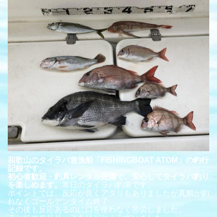
和歌山のタイラバ遊漁船「FISHINGBOAT ATOM」の釣行
記録です。
初心者歓迎・釣具レンタル完備で、安心してタイラバ釣り
を楽しめます。
本日のタイラバ釣果です。
ポイントでは、反応が良くアタリもありましたが真鯛が釣
れなくゴールデンタイム終了
その後も反応あるのに口を使わなく苦労しました。