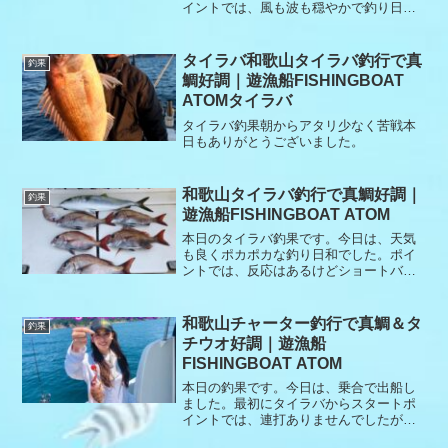
イントでは、風も波も穏やかで釣り日和
先ずは、タイラバからスタート、すぐに
良型の真鯛が釣れて一安心しましたが、
しかし次が続かない。そこでカワハギに
タイラバ和歌山タイラバ釣行で真
釣果
初チャレンジするお客様が、掛け合わせ
鯛好調｜遊漁船FISHINGBOAT
に奮闘するも小さいカワハギに遊ばれて
ATOMタイラバ
なかなか良いのが釣れないままカワハギ
終了。再度タイラバで全員釣れるまで頑
タイラバ釣果朝からアタリ少なく苦戦本
張る事に、ポツポツと真鯛が釣れて残り
日もありがとうございました。
10分の終了合図の後に初タイラバのお客
様に真鯛が釣れました。最後まで諦めず
にありがとうございました。今日も小さ
和歌山タイラバ釣行で真鯛好調｜
釣果
いお魚リリースありがとうございます。
遊漁船FISHINGBOAT ATOM
本日もありがとうございました😊
本日のタイラバ釣果です。今日は、天気
も良くポカポカな釣り日和でした。ポイ
ントでは、反応はあるけどショートバイ
トで数が伸びませんでした。本日もあり
がとうございました。
和歌山チャーター釣行で真鯛＆タ
釣果
チウオ好調｜遊漁船
FISHINGBOAT ATOM
本日の釣果です。今日は、乗合で出船し
ました。最初にタイラバからスタートポ
イントでは、連打ありませんでしたが、
ポツポツ釣れました。その後、急ぎ太刀