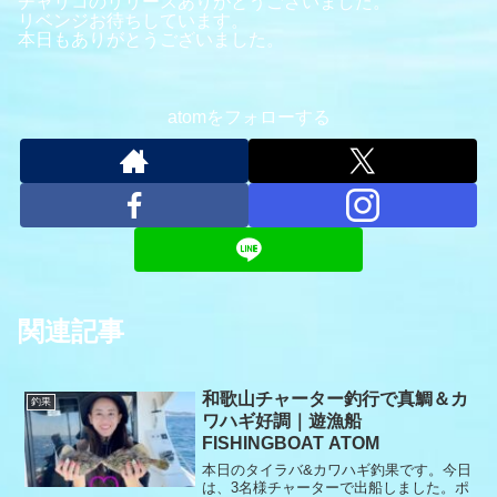
チャリコのリリースありがとうございました。
リベンジお待ちしています。
本日もありがとうございました。
atomをフォローする
関連記事
和歌山チャーター釣行で真鯛＆カ
釣果
ワハギ好調｜遊漁船
FISHINGBOAT ATOM
本日のタイラバ&カワハギ釣果です。今日
は、3名様チャーターで出船しました。ポ