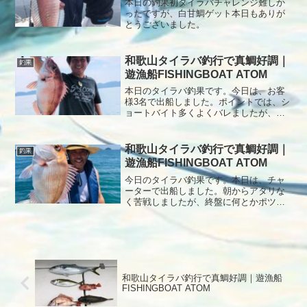
本日の釣果初タイラバチャレンジ難しか
ったですが、白甘鯛ゲット本日もありが
とうございました。
和歌山タイラバ釣行で真鯛好調｜
釣果
遊漁船FISHINGBOAT ATOM
本日のタイラバ釣果です。今日は、お客
様3名で出船しました。ポイントでは、シ
ョートバイト多くよくバレましたが、ポ
イント移動を繰り返しでなんとか全員釣
れました。本日もありがとうございまし
た。
和歌山タイラバ釣行で真鯛好調｜
釣果
遊漁船FISHINGBOAT ATOM
今日のタイラバ釣果です。本日は、チャ
ーターで出船しました。朝からアタリな
く苦戦しましたが、終盤に何とかポツポ
ツ釣れました。リリースもありがとうご
ざいます。本日もありがとうございまし
た。
和歌山タイラバ釣行で真鯛好調｜遊漁船
FISHINGBOAT ATOM