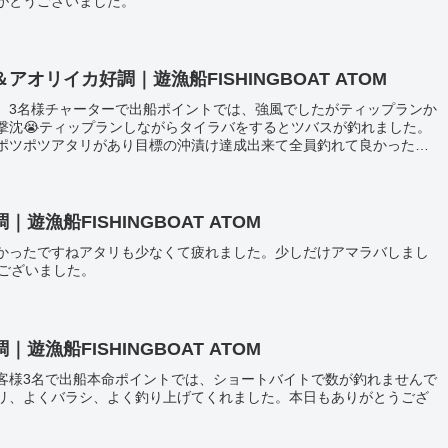
がとうございました。
オリイカ好調｜遊漁船FISHINGBOAT ATOM
、3名様チャーターで出船ポイントでは、強風でしたがティップランか
撃沈😭ティップランしながらタイラバをするとツバスが釣れました。
ポツポツアタリがあり目標の沖漬け達成出来て全員釣れて良かったで
漁船FISHINGBOAT ATOM
かったですねアタリも少なくて疲れました。少しだけアマラバしまし
うございました。
漁船FISHINGBOAT ATOM
客様3名で出船本命ポイントでは、ショートバイトで数が釣れませんで
リ、よくバラシ、よく釣り上げてくれました。本日もありがとうござ