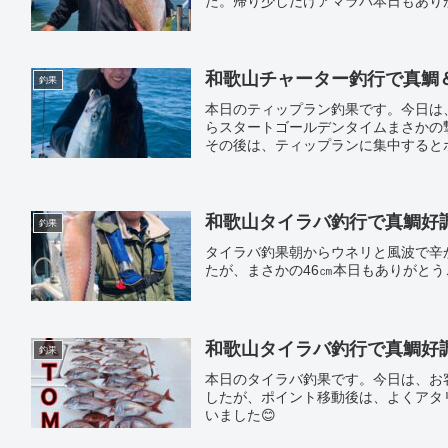
た。帰り少しだけアマラバ本日もあり
和歌山チャーター釣行で真鯛＆ア
釣果
本日のティップラン釣果です。今日は
らスタートゴールデンタイムまさかの
その後は、ティップランに集中すると
す。本日もありがとうございました。
和歌山タイラバ釣行で真鯛好調｜遊
釣果
タイラバ釣果朝からウネリと風波で辛
たが、まさかの46㎝本日もありがと
和歌山タイラバ釣行で真鯛好調｜遊
釣果
本日のタイラバ釣果です。今日は、お
したが、ポイント移動後は、よくアタ
いました😊