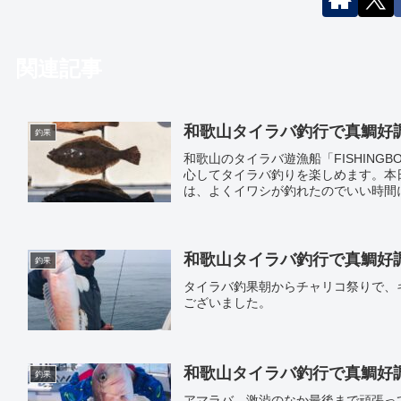
関連記事
和歌山タイラバ釣行で真鯛好調｜遊
釣果
和歌山のタイラバ遊漁船「FISHING
心してタイラバ釣りを楽しめます。本
は、よくイワシが釣れたのでいい時間にヒ
和歌山タイラバ釣行で真鯛好調｜遊
釣果
タイラバ釣果朝からチャリコ祭りで、
ございました。
和歌山タイラバ釣行で真鯛好調｜遊
釣果
アマラバ、激渋のなか最後まで頑張っ