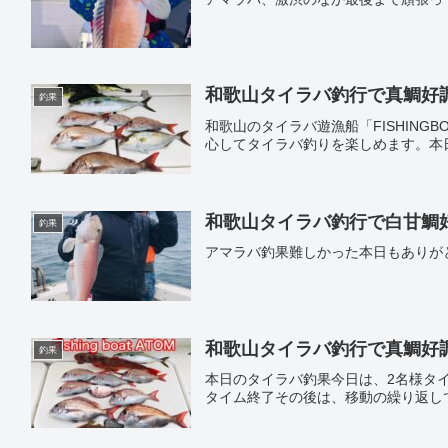
和歌山タイラバ釣行で真鯛好調｜遊
釣果
和歌山のタイラバ遊漁船「FISHING
心してタイラバ釣りを楽しめます。本
和歌山タイラバ釣行で白甘鯛好調｜
釣果
アマラバ釣果難しかった本日もありが
和歌山タイラバ釣行で真鯛好調｜遊
釣果
本日のタイラバ釣果今日は、2名様タ
タイム終了その後は、移動の繰り返し