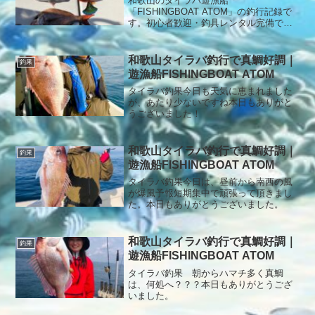
和歌山のタイラバ遊漁船
「FISHINGBOAT ATOM」の釣行記録で
す。初心者歓迎・釣具レンタル完備で、
安心してタイラバ釣りを楽しめます。本
日もありがとうございました。
和歌山タイラバ釣行で真鯛好調｜
釣果
遊漁船FISHINGBOAT ATOM
タイラバ釣果今日も天気に恵まれました
が、あたり少ないですね本日もありがと
うございました！
和歌山タイラバ釣行で真鯛好調｜
釣果
遊漁船FISHINGBOAT ATOM
タイラバ釣果今日は、昼前から南西の風
が爆風予報短期集中で頑張って頂きまし
た。本日もありがとうございました。
和歌山タイラバ釣行で真鯛好調｜
釣果
遊漁船FISHINGBOAT ATOM
タイラバ釣果 朝からハマチ多く真鯛
は、何処へ？？？本日もありがとうござ
いました。