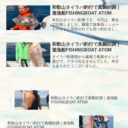
和歌山タイラバ釣行で真鯛好調｜
釣果
遊漁船FISHINGBOAT ATOM
本日のタイラバ釣果です。今日は、乗合
で出船しました。爆風で波風強くショー
トバイトに苦戦それでも色々釣れました
よ本日もありがとうございました。
和歌山タイラバ釣行で真鯛好調｜
釣果
遊漁船FISHINGBOAT ATOM
タイラバ釣果朝から爆風で風裏ポイント
選びで、アタリ出せませんでした。本日
もありがとうございました。
和歌山タイラバ釣行で真鯛好調｜遊漁船
FISHINGBOAT ATOM
和歌山タイラバ釣行で真鯛好調｜遊漁船
FISHINGBOAT ATOM