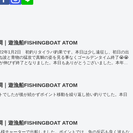
漁船FISHINGBOAT ATOM
22年1月2日 初釣りタイラバ釣果です。本日は少し遠征し、初日の出
ぬ波と青物の猛攻で真鯛の姿を見る事なくゴールデンタイム終了😭😭
数が伸びず終了となりました。本日もありがとうございました。本年も
漁船FISHINGBOAT ATOM
トでしたが後が続かずポイント移動を繰り返し拾い釣りでした。本日
漁船FISHINGBOAT ATOM
名様チャーターで出船しました。ポイントでは、魚の反応も良く波もな