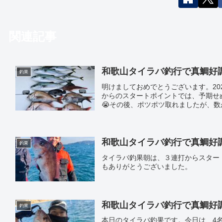
関連記事
和歌山タイラバ釣行で真鯛好調｜遊
釣果
明けましておめでとうございます。20
からのスタートポイントでは、予期せ
😭その後、ポツポツ取れましたが、
宜しくお願いします。
和歌山タイラバ釣行で真鯛好調｜遊
釣果
タイラバ釣果朝は、３連打からスター
もありがとうございました。
和歌山タイラバ釣行で真鯛好調｜遊
釣果
本日のタイラバ釣果です。今日は、4