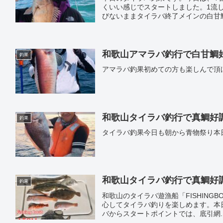
くいい感じでスタートしました。1流
びないままタイラバ終了メインの白甘
ると思いましたが、見事に撃破しまし
和歌山アマラバ釣行で白甘鯛好調｜
釣果
アマラバ釣果初めての方も楽しんで頂
和歌山タイラバ釣行で真鯛好調｜遊
釣果
タイラバ釣果今日も朝から青物祭り本
和歌山タイラバ釣行で真鯛好調｜遊
釣果
和歌山のタイラバ遊漁船「FISHING
心してタイラバ釣りを楽しめます。本
バからスタートポイントでは、底引網..