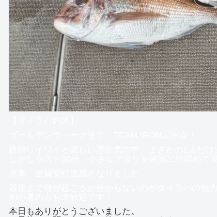
【タイラバ釣果】
ゴールデンウィーク後半、TEAM IRON定例会！
終始ワイワイと楽しい雰囲気の中、まさかの1人だけ
しかしラスト30分、小さなアタリを確実に仕留めて良
見事、全員安打達成となりました。
最後まで何が起こるか分からないのがタイラバの魅
初心者の方も大歓迎です！
本日もありがとうございました。