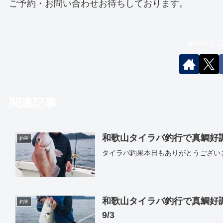
ご予約・お問い合わせお待ちしております。
atom
関連記事
和歌山タイラバ釣行で真鯛好調｜遊
釣果
タイラバ釣果本日もありがとうござい
和歌山タイラバ釣行で真鯛好調｜
釣果
9/3