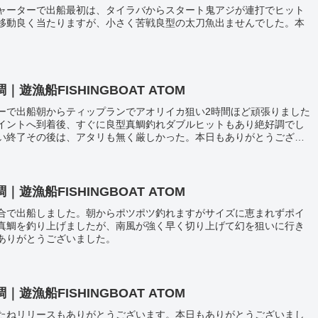
ャーターで出船最初は、タイラバからスタート鬼アジが連打でヒット
移動良く当たりますが、小さく苦戦良型の太刀魚出ませんでした。本
漁船FISHINGBOAT ATOM
ーで出船朝からティップランでアオリイカ狙い2時間ほど頑張りました
イントへ到着後、すぐに良型真鯛釣れダブルヒットもあり絶好調でし
い終了その後は、アタリも無く厳しかった。本日もありがとうござい
漁船FISHINGBOAT ATOM
合で出船しました。朝からポツポツ釣れますがサイズに恵まれずポイ
真鯛を釣り上げましたが、南風が強く早く切り上げて幻を狙いに行き
ありがとうございました。
漁船FISHINGBOAT ATOM
たねリリースもありがとうございます。本日もありがとうございまし