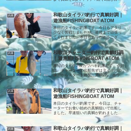
は、63㎝と45㎝の良型真鯛を追加し、好
スタートとなりました😊しかし、その後
は潮止まりの影響もありアタリが遠のい
和歌山タイラバ釣行で真鯛好調｜
釣果
たため、深場へ移動。周りの船ではよく
遊漁船FISHINGBOAT ATOM
釣れている状況でしたが、なかなかこち
らには口を使ってくれず苦戦💦それでも
本日のタイラバ釣果です。今日もアタリ
釣れればナイスサイズばかりでしたが、
少なく苦戦しましたが、最後まで頑張っ
あとが続かず納竿となりました。難しい
てくれました。本日もありがとうござい
状況の中、最後まで頑張っていただきあ
ました。
りがとうございました🙇‍♂️本日もご乗船あ
りがとうございまし
和歌山チャーター釣行で真鯛好調
釣果
｜遊漁船FISHINGBOAT ATOM
本日のタイラバ&カワハギ釣果です。今日
は、チャーターで出船先ずはタイラバの
練習からスタート終盤に真鯛2匹、ホウボ
ウ、カンパチ、鯖フグと連続ヒット時間
になり終了となりました。本日もありが
とうございました。
和歌山タイラバ釣行で真鯛好調｜
釣果
遊漁船FISHINGBOAT ATOM
本日のタイラバ釣果です。今日は、チャ
ーターでお食い始めの真鯛狙いで出船し
ました。早速狙いの真鯛が釣れました
が、少し大き過ぎる、なかなか狙いのサ
イズが釣れないので、ポイント移動を繰
り返し最後の最後に狙いのサイズが2匹釣
和歌山タイラバ釣行で真鯛好調｜
釣果