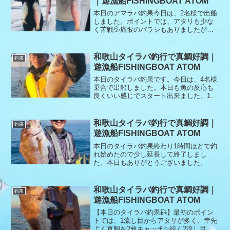
｜遊漁船FISHINGBOAT ATOM
本日のアマラバ釣果今日は、2名様で出船
しました。ポイントでは、アタリも少な
く苦戦💦痛恨のバラシもありましたが、
最後まで諦めずに頑張って無事に幻の白
甘鯛を釣り上げてくれました。本日もあ
りがとうございました😊
和歌山タイラバ釣行で真鯛好調｜
釣果
遊漁船FISHINGBOAT ATOM
本日のタイラバ釣果です。今日は、4名様
乗合で出船しました。本日も魚の反応も
良くいい感じでスタート出来ました。1流
しから連続ヒット、2流で全員つれて10連
打でゴールデンタイム終了その後は、ポ
ツポツ釣れましたが、今年最後の白甘鯛
和歌山タイラバ釣行で真鯛好調｜
釣果
を狙いにポイント移動しましたが、波高
遊漁船FISHINGBOAT ATOM
くしばらく頑張りましたが危険なので終
了しました。本日もありがとうございま
本日のタイラバ釣果終わり1時間ほどで釣
した。
れ始めたので少し延長して終了しまし
た。本日もありがとうございました。
和歌山タイラバ釣行で真鯛好調｜
釣果
遊漁船FISHINGBOAT ATOM
【本日のタイラバ釣果🎣】最初のポイン
トでは、1流し目からアタリが多く、幸先
よく真鯛を2枚キャッチ✨続く2流し目で