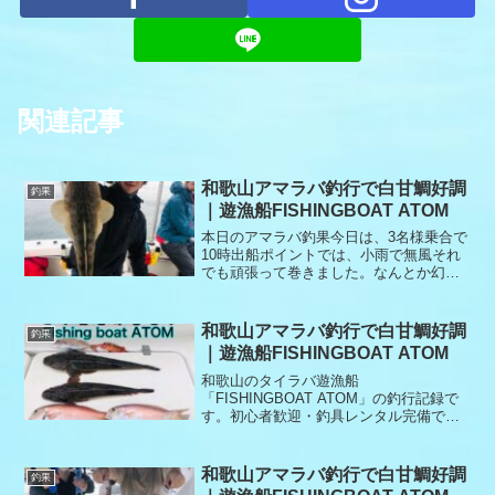
関連記事
和歌山アマラバ釣行で白甘鯛好調
釣果
｜遊漁船FISHINGBOAT ATOM
本日のアマラバ釣果今日は、3名様乗合で
10時出船ポイントでは、小雨で無風それ
でも頑張って巻きました。なんとか幻の
シロアマダイを人数分釣り上げました。
お客様から頂いたNEREIDでも仕留めま
したよ本日もありがとうございました。
和歌山アマラバ釣行で白甘鯛好調
釣果
｜遊漁船FISHINGBOAT ATOM
和歌山のタイラバ遊漁船
「FISHINGBOAT ATOM」の釣行記録で
す。初心者歓迎・釣具レンタル完備で、
安心してタイラバ釣りを楽しめます。本
日のタイラバ釣果です。本日は、アマラ
バからスタートしました。ポイントで
和歌山アマラバ釣行で白甘鯛好調
釣果
は、すぐにアタリがありました...