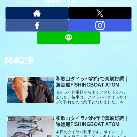
atomをフォローする
関連記事
和歌山タイラバ釣行で真鯛好調｜
釣果
遊漁船FISHINGBOAT ATOM
タイラバ釣果朝からよくアタリよくバレ
ました。後半は、アマラバへナイスサイ
ズが釣れたので終了となりました。本日
もありがとうございました。
和歌山タイラバ釣行で真鯛好調｜
釣果
遊漁船FISHINGBOAT ATOM
本日のタイラバ釣果です。ポイントで
は、魚の反応も悪くどこも釣れないショ