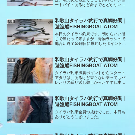
ートバイトあるけど針までとどかないな
が〜い沈黙ありましたが、なんとか真鯛
の顔みれました。後半に針が折れて大物
を取り逃したのは痛恨でしたね本日もあ
和歌山タイラバ釣行で真鯛好調｜
釣果
りがとうございました。
遊漁船FISHINGBOAT ATOM
本日のタイラバ釣果です。朝からいい感
じで当たって来ますが、青物ラッシュで
地合い終了😭昨日に爆釣したポイントへ
移動するも真鯛のアタックもなく時間だ
けが過ぎ去り結果は、真鯛2匹で撃沈😭シ
ョートバイト多く苦戦しました。本日も
和歌山タイラバ釣行で真鯛好調｜
釣果
お疲れ様でした。
遊漁船FISHINGBOAT ATOM
タイラバ釣果風裏ポイントからスタート
アタリは、あるけど乗らない乗ってもバ
レたりの繰り返し難しかったですね本日
もありがとうございました。
和歌山タイラバ釣行で真鯛好調｜
釣果
遊漁船FISHINGBOAT ATOM
タイラバ釣果全員つ抜けでした。本日も
ありがとうございました。