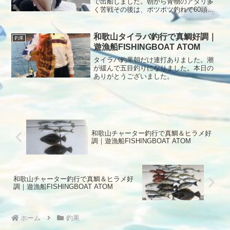
た。
で出船しました。朝から青物のアタリ多
く苦戦その後は、ポツポツ釣れて60頭に
良型も多数釣れて良かったです。本日も
ありがとうございました。
和歌山タイラバ釣行で真鯛好調｜
釣果
遊漁船FISHINGBOAT ATOM
タイラバ釣果朝だけ連打ありました。潮
が緩んで五目釣りになりました。本日の
ありがとうございました。
和歌山チャーター釣行で真鯛＆ヒラメ好
調｜遊漁船FISHINGBOAT ATOM
和歌山チャーター釣行で真鯛＆ヒラメ好
調｜遊漁船FISHINGBOAT ATOM
ホーム
釣果