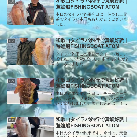
和歌山タイラバ釣行で真鯛好調｜
釣果
遊漁船FISHINGBOAT ATOM
本日のタイラバ釣果今日は、仲良し三兄
弟でタイラバ本日もありがとうございま
した。
和歌山タイラバ釣行で真鯛好調｜
釣果
遊漁船FISHINGBOAT ATOM
タイラバ釣果この季節のタイラバ難しい
ですねいい人4枚でした。本日もありがと
うございました。
和歌山タイラバ釣行で真鯛好調｜
釣果
遊漁船FISHINGBOAT ATOM
本日の釣果です。今日は、チャーターで
落とし込み、ジギング、タイラバのプラ
ンで出船しました。落とし込みは、イワ
シの付き悪く付いてもESO多数で撃沈で
した。次にサワラを狙ってジギングとタ
イラバでしたが、本命のサワラ釣れませ
和歌山タイラバ釣行で真鯛好調｜
釣果
んでしたが、グッドサイズのキジハタ釣
遊漁船FISHINGBOAT ATOM
れました。タイラバもアタリ多く楽しめ
ました。本日もありがとうございまし
本日のタイラバ釣果です。今日は、乗合