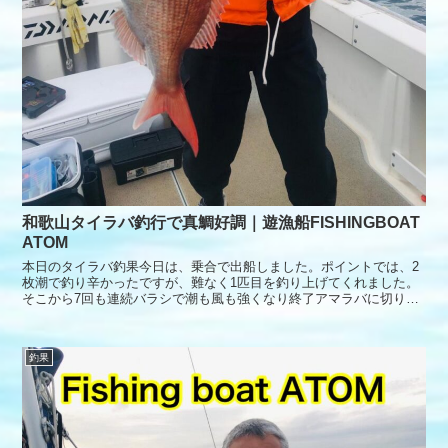
和歌山タイラバ釣行で真鯛好調｜遊漁船FISHINGBOAT
ATOM
本日のタイラバ釣果今日は、乗合で出船しました。ポイントでは、2
枚潮で釣り辛かったですが、難なく1匹目を釣り上げてくれました。
そこから7回も連続バラシで潮も風も強くなり終了アマラバに切り替
えてポイントへポイントでは、すでにウネリが大きくアタリも少なか
ったです。本日もありがとうございました。
釣果