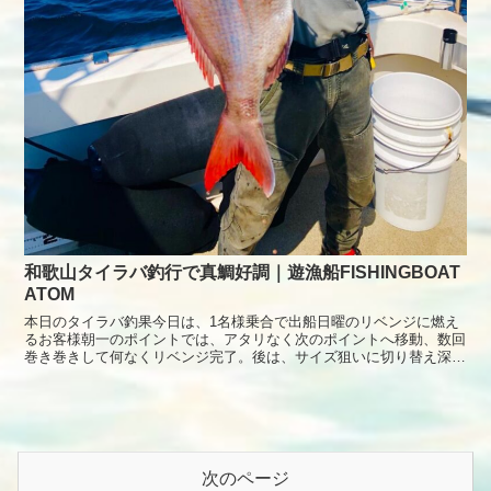
和歌山タイラバ釣行で真鯛好調｜遊漁船FISHINGBOAT
ATOM
本日のタイラバ釣果今日は、1名様乗合で出船日曜のリベンジに燃え
るお客様朝一のポイントでは、アタリなく次のポイントへ移動、数回
巻き巻きして何なくリベンジ完了。後は、サイズ狙いに切り替え深場
へ2匹追加で終了となりました。本日もありがとうございました。
次のページ