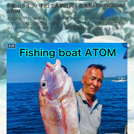
和歌山タイラバ釣行で真鯛好調｜遊漁船FISHINGBOAT
ATOM
本日のタイラバ釣果今日は、チャーターで出船朝からティップランで
アオリイカ狙い2時間ほど頑張りましたが、アタリも無く諦めてタイ
ラバのポイントへ到着後、すぐに良型真鯛釣れダブルヒットもあり絶
好調でしたが、次の流しでバラシの連続で地合い終了その後は、アタ
リも無く厳しかった。本日もありがとうございました。
釣果