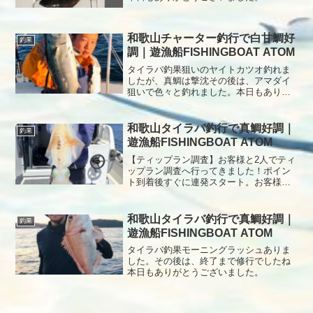
和歌山チャーター釣行で白甘鯛好
釣果
調｜遊漁船FISHINGBOAT ATOM
タイラバ釣果狙いのヤイトカツオ釣れま
したが、真鯛は撃沈その後は、アマダイ
狙いで色々と釣れました。本日もありが
とうございました。
和歌山タイラバ釣行で真鯛好調｜
釣果
遊漁船FISHINGBOAT ATOM
【ティップラン調査】お客様と2人でティ
ップラン調査へ行ってきました！ポイン
ト到着後すぐに連発スタート。お客様は
無双状態で、船長は隣でタモ入れに大忙
し（笑）短時間の地合いでしたが、ナイ
スサイズを4杯キャッチ！その後は潮待ち
和歌山タイラバ釣行で真鯛好調｜
釣果
を兼ねてタイラバへ移動し、良型真鯛も
遊漁船FISHINGBOAT ATOM
ポツポツ追加。再びティップランポイン
トへ入り直すと…突然ドラグ音が鳴り響
タイラバ釣果モーニングラッシュありま
き、竿が弓なりに！慎重なやり取りの
した。その後は、終了まで修行でしたね
末、上がってきたのは見事な2キロUP！
本日もありがとうございました。
目標達成となり終了しました。いよいよ
春のアオリイカシーズン本格突入です
ね。大型狙える今がチャンスです！本日