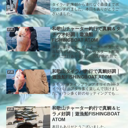
タイラバ釣果朝から連打なく最後までポ
ツポツ釣れました。本日もありがとうご
ざいました。
和歌山チャーター釣行で真鯛＆タ
釣果
チウオ好調｜遊漁船
FISHINGBOAT ATOM
本日の釣果です。今日は、チャーターで
出船先ずは、タイラバからスタート開始
早々に連打ありました。7匹釣れた所でポ
イント移動次にテンヤで、太刀魚狙い。
サイズ小さく掛けるの苦労しましたが、
短時間でよく釣れました。本日もありが
和歌山タイラバ釣行で真鯛好調｜
釣果
とうございました。
遊漁船FISHINGBOAT ATOM
タイラバ&ティップランアオリイカ3杯タ
イラバは、アタリ多く楽しんで頂けまし
た。バラシ多く針のセッティングでもっ
と釣れたかもね本日もありがとうござい
ました。
和歌山チャーター釣行で真鯛＆ヒ
釣果
ラメ好調｜遊漁船FISHINGBOAT
ATOM
本日もありがとうございました。