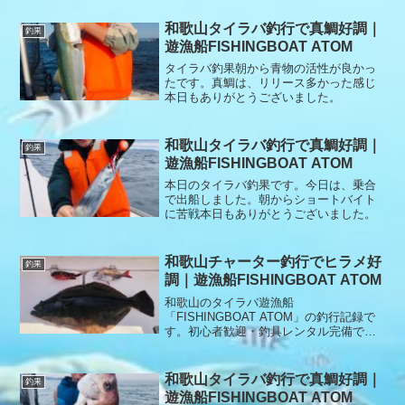
和歌山タイラバ釣行で真鯛好調｜
釣果
遊漁船FISHINGBOAT ATOM
タイラバ釣果朝から青物の活性が良かっ
たです。真鯛は、リリース多かった感じ
本日もありがとうございました。
和歌山タイラバ釣行で真鯛好調｜
釣果
遊漁船FISHINGBOAT ATOM
本日のタイラバ釣果です。今日は、乗合
で出船しました。朝からショートバイト
に苦戦本日もありがとうございました。
和歌山チャーター釣行でヒラメ好
釣果
調｜遊漁船FISHINGBOAT ATOM
和歌山のタイラバ遊漁船
「FISHINGBOAT ATOM」の釣行記録で
す。初心者歓迎・釣具レンタル完備で、
安心してタイラバ釣りを楽しめます。本
日チャター便の釣果です。エサのイワシ
釣りからスタートそれからヒラメのポイ
和歌山タイラバ釣行で真鯛好調｜
釣果
ントへ行き呑ませ釣りスター...
遊漁船FISHINGBOAT ATOM