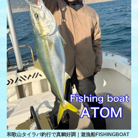
和歌山タイラバ釣行で真鯛好調｜遊漁船FISHINGBOAT