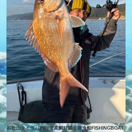
和歌山タイラバ釣行で真鯛好調｜遊漁船FISHINGBOAT